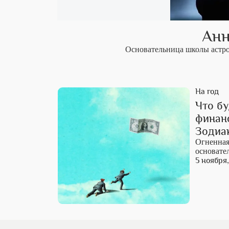
Анн
Основательница школы астро
На год
Что бу
финанс
Зодиа
Огненная
основате
5 ноября,