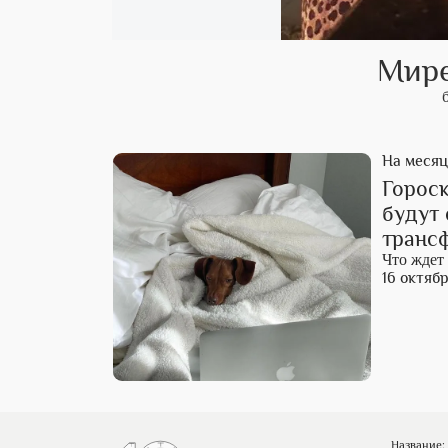
Мире
На месяц
Гороск
будут 
транс
Что ждет
16 октябр
Название: