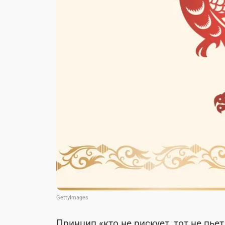
GettyImages
Принцип «кто не рискует, тот не пье