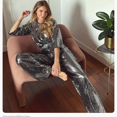
@margauxdefouchier