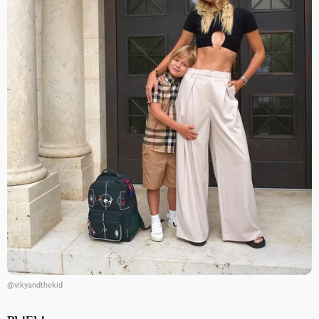
@vikyandthekid