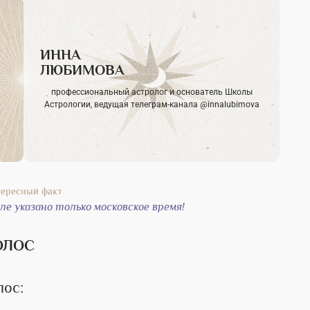
ИННА
ЛЮБИМОВА
профессиональный астролог и основатель Школы
Астрологии, ведущая телеграм-канала @innalubimova
е указано только московское время!
ОЛОС
лос: