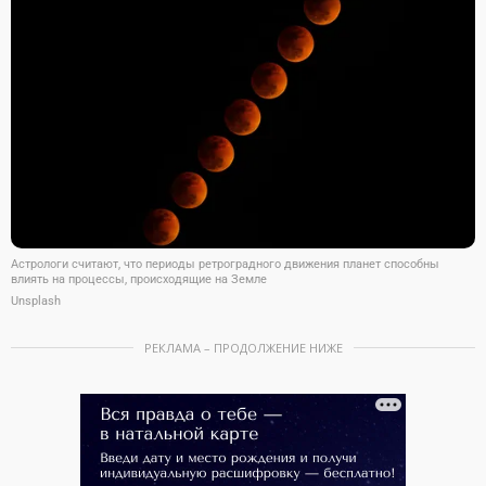
Астрологи считают, что периоды ретроградного движения планет способны
влиять на процессы, происходящие на Земле
Unsplash
РЕКЛАМА – ПРОДОЛЖЕНИЕ НИЖЕ