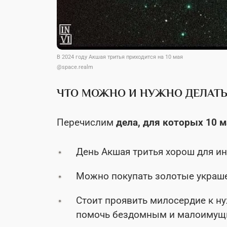
В 2024 году Акшая тритья приходится на 10 мая
@space.realm
ЧТО МОЖНО И НУЖНО ДЕЛАТЬ
Перечислим
дела, для которых 10 
День Акшая тритья хорош для ин
Можно покупать золотые украше
Стоит проявить милосердие к ну
помочь бездомным и малоимущ