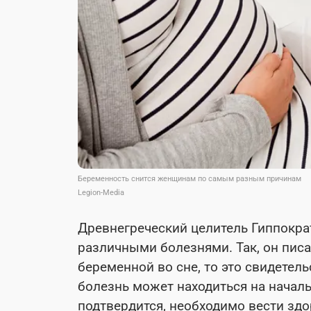
Беременность снится женщинам по самым разным причинам
Legion-Media
Древнегреческий целитель Гиппокра
различными болезнями. Так, он писа
беременной во сне, то это свидетел
болезнь может находиться на началь
подтвердится, необходимо вести зд