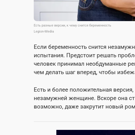
Есть разные версии, к чему снится беременность
Legion-Media
Если беременность снится незамужне
испытания. Предстоит решать пробле
человек принимал необдуманные реш
чем делать шаг вперед, чтобы избеж
Есть и более положительная версия,
незамужней женщине. Вскоре она с
возможно, даже закрутит новый ром