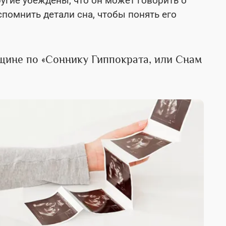
угие убеждены, что он может говорить о
спомнить детали сна, чтобы понять его
щине по «Соннику Гиппократа, или Снам