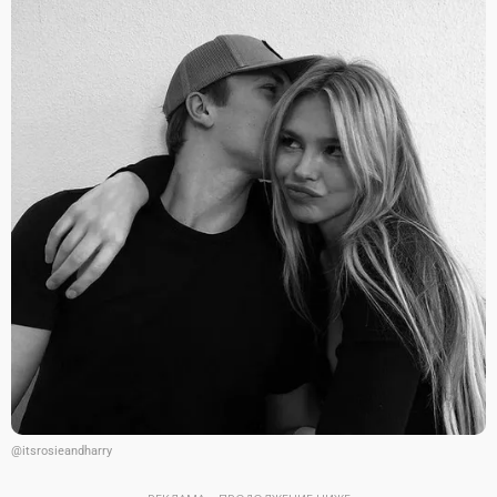
@itsrosieandharry