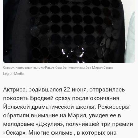
Список известных актрис-Раков был бы неполным без Мэрил Стрип
Legion-Media
Актриса, родившаяся 22 июня, отправилась
покорять Бродвей сразу после окончания
Йельской драматической школы. Режиссеры
обратили внимание на Мэрил, увидев ее в
мелодраме «Джулия», получившей три премии
«Оскар». Многие фильмы, в которых она