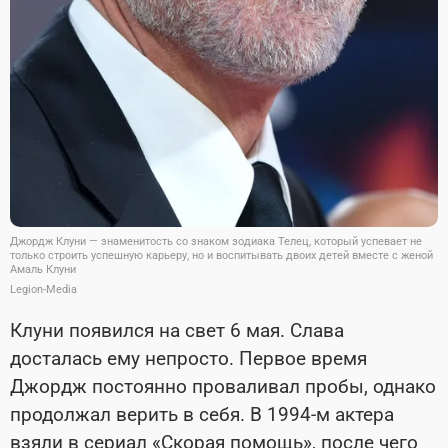
Джордж Клуни — знаменитость со знаком зодиака Телец, который успевает не
только строить успешную карьеру, но и воспитывать двоих детей вместе с женой
Амаль Клуни
Legion-Media
Клуни появился на свет 6 мая. Слава
досталась ему непросто. Первое время
Джордж постоянно проваливал пробы, однако
продолжал верить в себя. В 1994-м актера
взяли в сериал «Скорая помощь», после чего