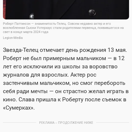
Роберт Паттинсон — знаменитость-Телец. Совсем недавно актер и его
возлюбленная Сьюки Уотерхаус стали родителями первенца, появившегося на
свет в конце марта 2024 года
Legion-Media
Звезда-Телец отмечает день рождения 13 мая.
Роберт не был примерным мальчиком — в 12
лет его исключили из школы за воровство
журналов для взрослых. Актер рос
застенчивым мальчиком, но смог перебороть
себя ради мечты — он страстно желал играть в
кино. Слава пришла к Роберту после съемок в
«Сумерках».
РЕКЛАМА – ПРОДОЛЖЕНИЕ НИЖЕ