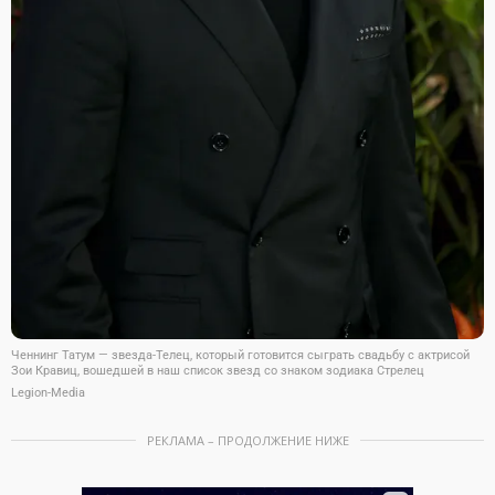
Ченнинг Татум — звезда-Телец, который готовится сыграть свадьбу с актрисой
Зои Кравиц, вошедшей в наш список звезд со знаком зодиака Стрелец
Legion-Media
РЕКЛАМА – ПРОДОЛЖЕНИЕ НИЖЕ