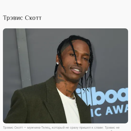
Трэвис Скотт
Трэвис Скотт — мужчина-Телец, который не сразу пришел к славе: Трэвис не