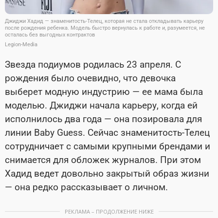
Джиджи Хадид — знаменитость-Телец, которая не стала откладывать карьеру
после рождения ребенка. Модель быстро вернулась к работе и, разумеется, не
осталась без выгодных контрактов
Legion-Media
Звезда подиумов родилась 23 апреля. С
рождения было очевидно, что девочка
выберет модную индустрию — ее мама была
моделью. Джиджи начала карьеру, когда ей
исполнилось два года — она позировала для
линии Baby Guess. Сейчас знаменитость-Телец
сотрудничает с самыми крупными брендами и
снимается для обложек журналов. При этом
Хадид ведет довольно закрытый образ жизни
— она редко рассказывает о личном.
РЕКЛАМА – ПРОДОЛЖЕНИЕ НИЖЕ