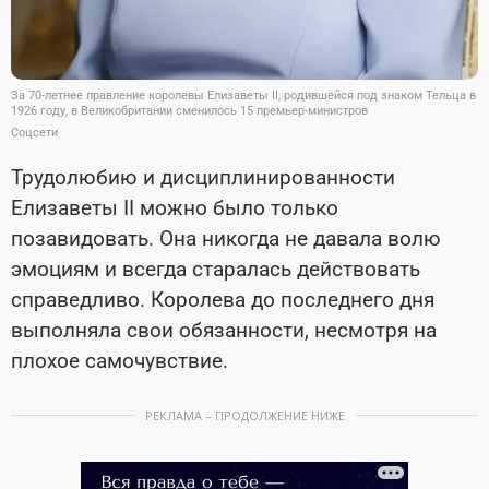
За 70-летнее правление королевы Елизаветы II, родившейся под знаком Тельца в
1926 году, в Великобритании сменилось 15 премьер-министров
Соцсети
Трудолюбию и дисциплинированности
Елизаветы II можно было только
позавидовать. Она никогда не давала волю
эмоциям и всегда старалась действовать
справедливо. Королева до последнего дня
выполняла свои обязанности, несмотря на
плохое самочувствие.
РЕКЛАМА – ПРОДОЛЖЕНИЕ НИЖЕ