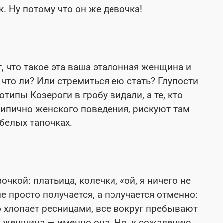
ик. Ну потому что он же девочка!
 что такое эта ваша эталонная женщина и
, что ли? Или стремиться ею стать? Глупости
отипы Козероги в гробу видали, а те, кто
типично женского поведения, рискуют там
В белых тапочках.
очкой: платьица, колечки, «ой, я ничего не
не просто получается, а получается отменно:
о хлопает ресницами, все вокруг пребывают
я женщина — именно она. Но, к сожалению,