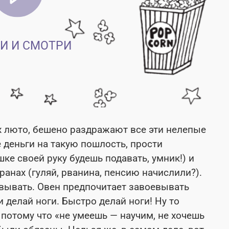
И И СМОТРИ
х люто, бешено раздражают все эти нелепые
 деньги на такую пошлость, прости
ке своей руку будешь подавать, умник!) и
ранах (гуляй, рванина, пенсию начислили?).
евывать. Овен предпочитает завоевывать
и делай ноги. Быстро делай ноги! Ну то
 потому что «не умеешь — научим, не хочешь