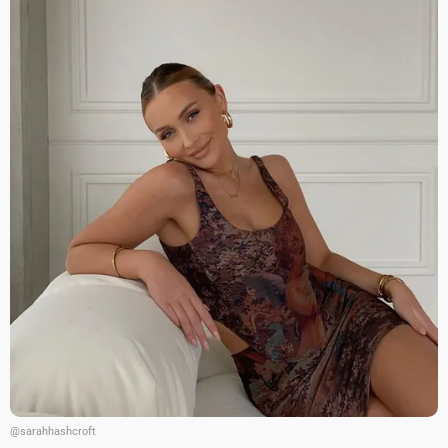
@sarahhashcroft