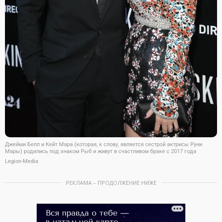
Джейми Белл и Кейт Мара (которая, к слову, является сестрой актрисы Руни
Мары) родились под знаком Рыб и живут в счастливом браке с 2017 года
Legion-Media
РЕКЛАМА – ПРОДОЛЖЕНИЕ НИЖЕ