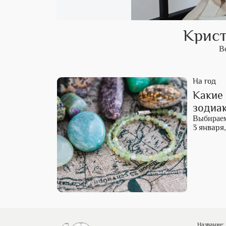
Крист
В
На год
Какие
зодиак
Выбираем
3 января,
Название: