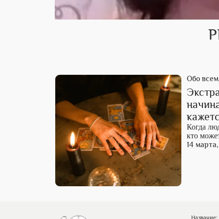
Р
Обо всем
Экстра
начина
кажет
Когда лю
кто может
14 марта,
Название: