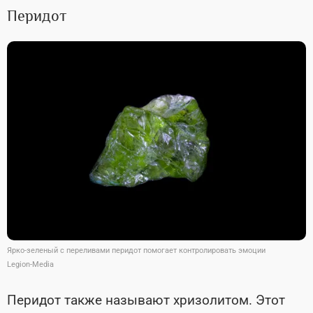
Перидот
Ярко-зеленый с переливами перидот помогает контролировать эмоции
Legion-Media
Перидот также называют хризолитом.
Этот