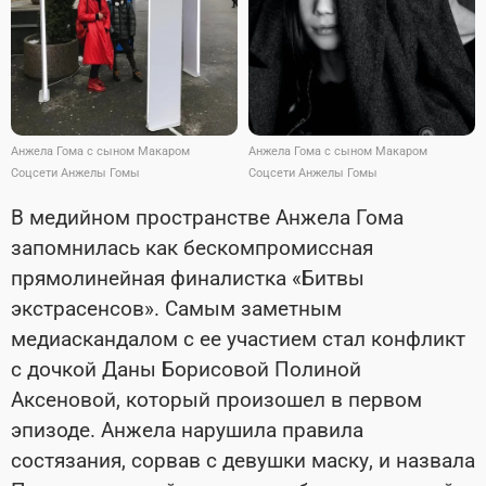
Анжела Гома с сыном Макаром
Анжела Гома с сыном Макаром
Соцсети Анжелы Гомы
Соцсети Анжелы Гомы
В медийном пространстве Анжела Гома
запомнилась как бескомпромиссная
прямолинейная финалистка «Битвы
экстрасенсов». Самым заметным
медиаскандалом с ее участием стал конфликт
с дочкой Даны Борисовой Полиной
Аксеновой, который произошел в первом
эпизоде. Анжела нарушила правила
состязания, сорвав с девушки маску, и назвала