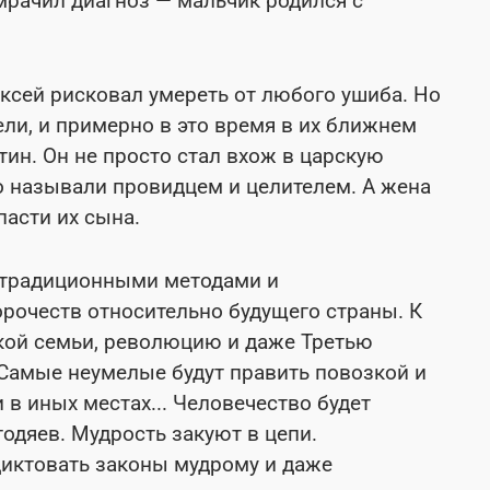
омрачил диагноз — мальчик родился с
ксей рисковал умереть от любого ушиба. Но
ели, и примерно в это время в их ближнем
ин. Он не просто стал вхож в царскую
го называли провидцем и целителем. А жена
пасти их сына.
нетрадиционными методами и
орочеств относительно будущего страны. К
ской семьи, революцию и даже Третью
 Самые неумелые будут править повозкой и
и в иных местах... Человечество будет
одяев. Мудрость закуют в цепи.
иктовать законы мудрому и даже