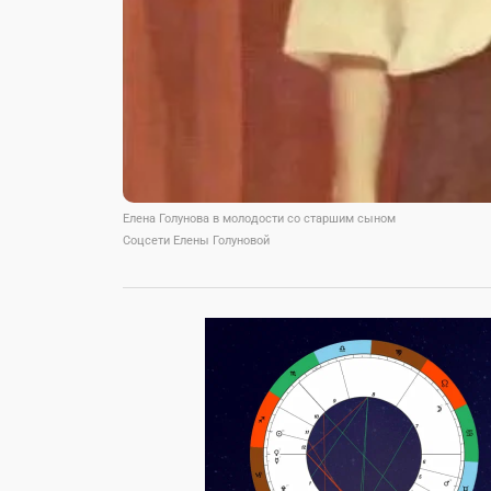
Елена Голунова в молодости со старшим сыном
Соцсети Елены Голуновой