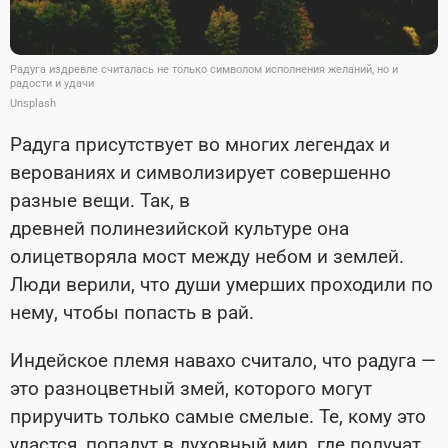
Радуга издревле считалась не только символом исполнения желаний, но и
радости и удачи
Unsplash
Радуга присутствует во многих легендах и
верованиях и символизирует совершенно
разные вещи. Так, в
древней полинезийской культуре она
олицетворяла мост между небом и землей.
Люди верили, что души умерших проходили по
нему, чтобы попасть в рай.
Индейское племя навахо считало, что радуга —
это разноцветный змей, которого могут
приручить только самые смелые. Те, кому это
удастся, попадут в духовный мир, где получат