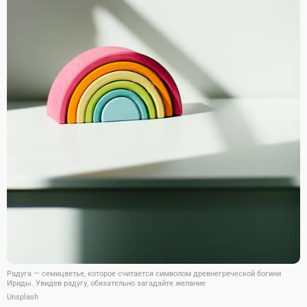
Радуга — семицветье, которое считается символом древнегреческой богини
Ириды. Увидев радугу, обязательно загадайте желание
Unsplash