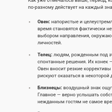
Как уже отмечалось выше, период, ко
по-разному действует на каждый зна
Овен:
напористые и целеустремл
время становятся фактически н
выбором направления, окружающ
личностей.
Телец:
людям, рожденным под эт
спонтанные решения. Их конек 
Овен вносит резкие коррективы 
рискуют оказаться в некоторой 
Близнецы:
воздушный знак ощут
Главное — верно услышать собст
нежданным гостям не самое вре