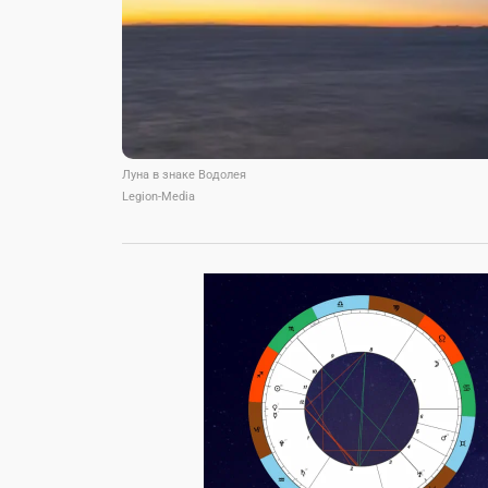
Луна в знаке Водолея
Legion-Media