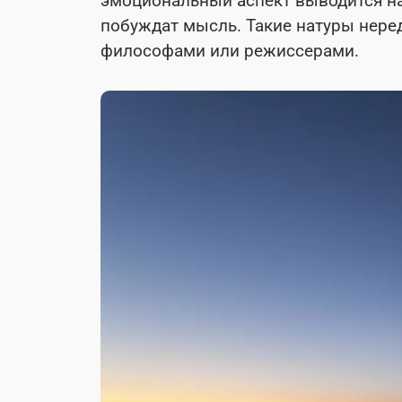
эмоциональный аспект выводится на
побуждат мысль. Такие натуры неред
философами или режиссерами.