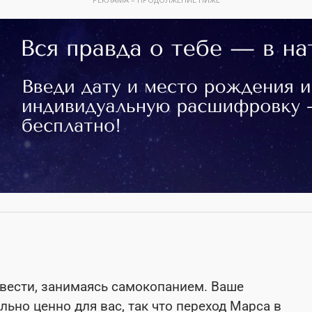
овести, занимаясь самокопанием. Ваше
ьно ценно для вас, так что переход Марса в