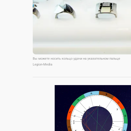
Вы можете носить кольцо удачи на указательном пальце
Legion-Media