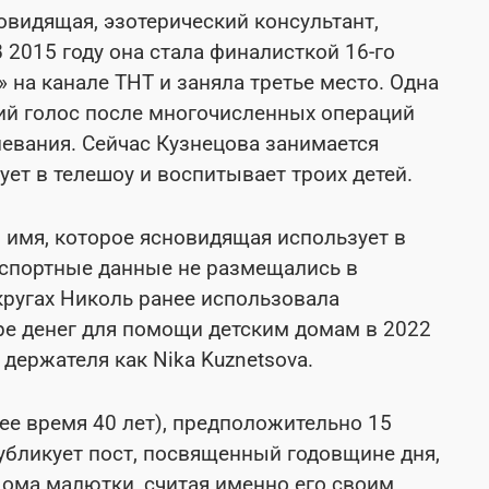
овидящая, эзотерический консультант,
 2015 году она стала финалисткой 16-го
 на канале ТНТ и заняла третье место. Одна
хий голос после многочисленных операций
левания. Сейчас Кузнецова занимается
ует в телешоу и воспитывает троих детей.
 имя, которое ясновидящая использует в
аспортные данные не размещались в
кругах Николь ранее использовала
ре денег для помощи детским домам в 2022
держателя как Nika Kuznetsova.
ее время 40 лет), предположительно 15
убликует пост, посвященный годовщине дня,
Дома малютки, считая именно его своим