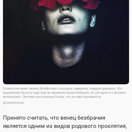
Словосочетание «венец безбрачия» слышала, наверное, каждая девушка. Это
выражение было в ходу еще во времена наших бабушек, но сегодня его активно
используют. Эксперт рассказала Grazia, что за ним скрывается
@seamlessoo
Принято считать, что венец безбрачия
является одним из видов родового проклятия,