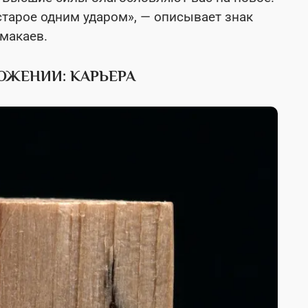
старое одним ударом», — описывает знак
макаев.
ОЖЕНИИ: КАРЬЕРА