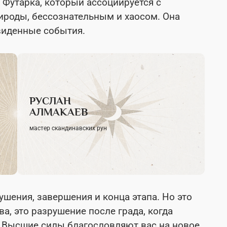
 Футарка, который ассоциируется с
ироды, бессознательным и хаосом. Она
виденные события.
РУСЛАН
АЛМАКАЕВ
мастер скандинавских рун
ушения, завершения и конца этапа. Но это
а, это разрушение после града, когда
. Высшие силы благословляют вас на новое.