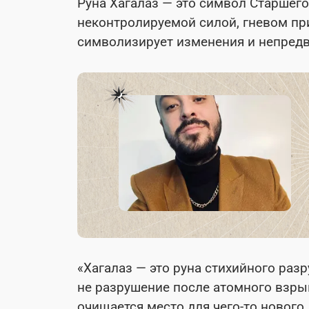
Руна Хагалаз — это символ Старшего
неконтролируемой силой, гневом пр
символизирует изменения и непред
«Хагалаз — это руна стихийного разр
не разрушение после атомного взрыв
очищается место для чего-то нового