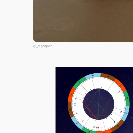
@_teganjoan