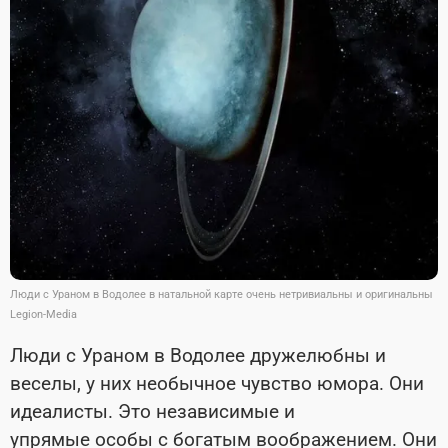
Люди с Ураном в Водолее в натальной карте очень нетривиальны и оригинальны
Legion-Media
Люди с Ураном в Водолее дружелюбны и
веселы, у них необычное чувство юмора. Они
идеалисты. Это независимые и
упрямые особы с богатым воображением. Они