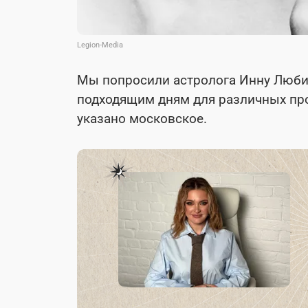
Legion-Media
Мы попросили астролога Инну Люби
подходящим дням для различных про
указано московское.