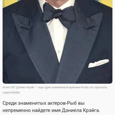
Агент 007 Дэниел Крэйг — еще один знаменитый мужчина-Рыбы по гороскопу
Legion-Media
Среди знаменитых актеров-Рыб вы
непременно найдете имя Дэниела Крэйга.