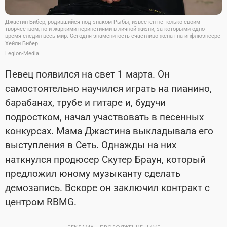
Джастин Бибер, родившийся под знаком Рыбы, известен не только своим
творчеством, но и жаркими перипетиями в личной жизни, за которыми одно
время следил весь мир. Сегодня знаменитость счастливо женат на инфлюэнсере
Хейли Бибер
Legion-Media
Певец появился на свет 1 марта. Он
самостоятельно научился играть на пианино,
барабанах, трубе и гитаре и, будучи
подростком, начал участвовать в песенных
конкурсах. Мама Джастина выкладывала его
выступления в Сеть. Однажды на них
наткнулся продюсер Скутер Браун, который
предложил юному музыканту сделать
демозапись. Вскоре он заключил контракт с
центром RBMG.