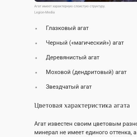
Агат имеет характерную слоистую структуру.
Legion-Media
Глазковый агат
Черный («магический») агат
Деревянистый агат
Моховой (дендритовый) агат
Звездчатый агат
Цветовая характеристика агата
Агат известен своим цветовым разно
минерал не имеет единого оттенка, а