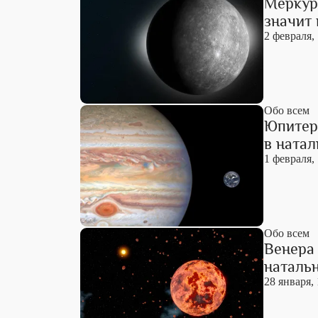
Меркур
значит 
2 февраля,
Обо всем
Юпитер
в натал
1 февраля,
Обо всем
Венера 
натальн
28 января, 