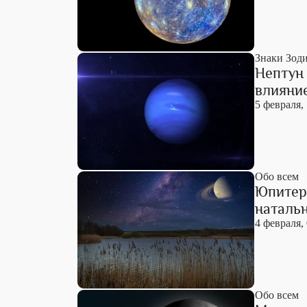
Знаки Зод
Нептун 
влияни
5 февраля,
Обо всем
Юпитер 
натальн
4 февраля,
Обо всем